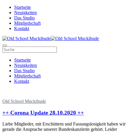
Zum
Startseite
Inhalt
Neuigkeiten
springen
Das Studio
Mitgliedschaft
Kontakt
Navigation
umschalten
Startseite
Neuigkeiten
Das Studio
Mitgliedschaft
Kontakt
Old School Muckibude
++ Corona Update 28.10.2020 ++
Liebe Mitglieder, mit Erschüttern und Fassungslosigkeit haben wir
gerade die Ansprache unserer Bundeskanzlerin gehört. Leider