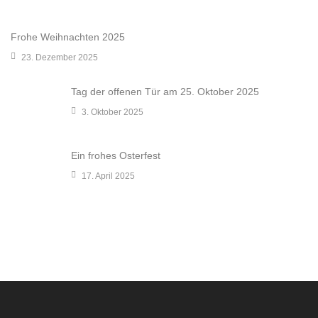
e
Frohe Weihnachten 2025
r
23. Dezember 2025
Tag der offenen Tür am 25. Oktober 2025
3. Oktober 2025
Ein frohes Osterfest
17. April 2025