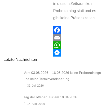
in diesem Zeitraum kein
Probetraining statt und es
gibt keine Präsenzzeiten.
F
a
E
c
m
W
Letzte Nachrichten
e
a
h
M
b
i
a
e
Vom 03.08.2026 – 16.08.2026 keine Probetrainings
o
l
t
s
und keine Terminvereinbarung
o
s
s
31. Juli 2026
k
A
e
Tag der offenen Tür am 18.04.2026
p
n
14. April 2026
p
g